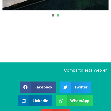
1
2
Compartir esta Web en:
Facebook
Twitter
LinkedIn
WhatsApp